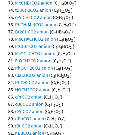
-
MeCHBrCO2 anion
(C
H
BrO
)
3
4
2
-
tBuCH2CO2 anion
(C
H
O
)
6
11
2
-
cPnCH2CO2 anion
(C
H
O
)
7
11
2
-
PhCH(Me)CO2 anion
(C
H
O
)
9
9
2
-
Br2CHCO2 anion
(C
HBr
O
)
2
2
2
-
MeCH=CHCO2 anion
(C
H
O
)
4
5
2
-
EtCHBrCO2 anion
(C
H
BrO
)
4
6
2
-
Me2C=CHCO2 anion
(C
H
O
)
5
7
2
-
EtOCH2CO2 anion
(C
H
O
)
4
7
3
-
PhOCH2CO2 anion
(C
H
O
)
8
7
3
-
Cl2CHCO2 anion
(C
HCl
O
)
2
2
2
-
PhCH2CO2 anion
(C
H
O
)
8
7
2
-
HOCH2CO2 anion
(C
H
O
)
2
3
3
-
cPrCO2 anion
(C
H
O
)
4
5
2
-
cBuCO2 anion
(C
H
O
)
5
7
2
-
cPnCO2 anion
(C
H
O
)
6
9
2
-
nPnCO2 anion
(C
H
O
)
6
11
2
-
iBuCO2 anion
(C
H
O
)
5
9
2
-
nBuCO2 anion
(C
H
O
)
5
9
2