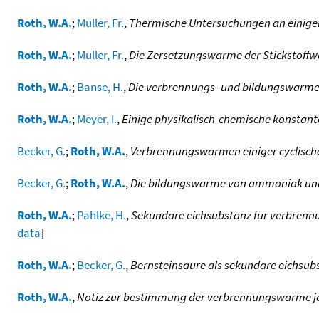
Roth, W.A.
;
Muller, Fr.
,
Thermische Untersuchungen an einigen
Roth, W.A.
;
Muller, Fr.
,
Die Zersetzungswarme der Stickstoffw
Roth, W.A.
;
Banse, H.
,
Die verbrennungs- und bildungswarm
Roth, W.A.
;
Meyer, I.
,
Einige physikalisch-chemische konstant
Becker, G.
;
Roth, W.A.
,
Verbrennungswarmen einiger cyclisch
Becker, G.
;
Roth, W.A.
,
Die bildungswarme von ammoniak und
Roth, W.A.
;
Pahlke, H.
,
Sekundare eichsubstanz fur verbren
data
]
Roth, W.A.
;
Becker, G.
,
Bernsteinsaure als sekundare eichsu
Roth, W.A.
,
Notiz zur bestimmung der verbrennungswarme j