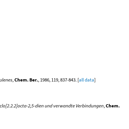
ulenes
,
Chem. Ber.
, 1986, 119, 837-843. [
all data
]
clo[2.2.2]octa-2,5-dien und verwandte Verbindungen
,
Chem.