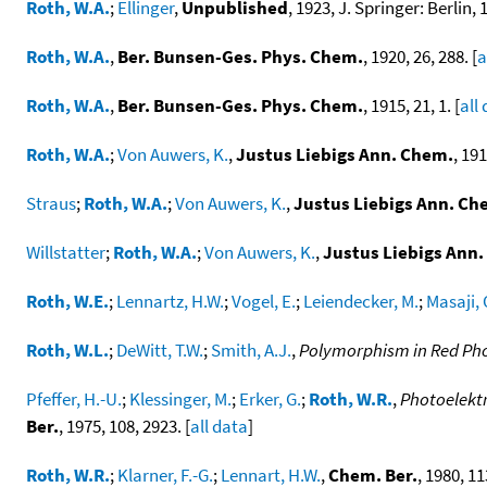
Roth, W.A.
;
Ellinger
,
Unpublished
, 1923, J. Springer: Berlin, 
Roth, W.A.
,
Ber. Bunsen-Ges. Phys. Chem.
, 1920, 26, 288. [
a
Roth, W.A.
,
Ber. Bunsen-Ges. Phys. Chem.
, 1915, 21, 1. [
all
Roth, W.A.
;
Von Auwers, K.
,
Justus Liebigs Ann. Chem.
, 191
Straus
;
Roth, W.A.
;
Von Auwers, K.
,
Justus Liebigs Ann. Ch
Willstatter
;
Roth, W.A.
;
Von Auwers, K.
,
Justus Liebigs Ann
Roth, W.E.
;
Lennartz, H.W.
;
Vogel, E.
;
Leiendecker, M.
;
Masaji, 
Roth, W.L.
;
DeWitt, T.W.
;
Smith, A.J.
,
Polymorphism in Red Ph
Pfeffer, H.-U.
;
Klessinger, M.
;
Erker, G.
;
Roth, W.R.
,
Photoelektr
Ber.
, 1975, 108, 2923. [
all data
]
Roth, W.R.
;
Klarner, F.-G.
;
Lennart, H.W.
,
Chem. Ber.
, 1980, 11