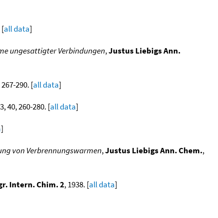
 [
all data
]
me ungesattigter Verbindungen
,
Justus Liebigs Ann.
, 267-290. [
all data
]
3, 40, 260-280. [
all data
]
a
]
hnung von Verbrennungswarmen
,
Justus Liebigs Ann. Chem.
,
gr. Intern. Chim. 2
, 1938. [
all data
]