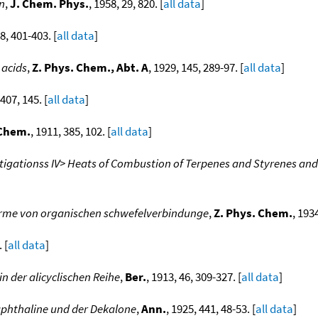
n
,
J. Chem. Phys.
, 1958, 29, 820. [
all data
]
 8, 401-403. [
all data
]
 acids
,
Z. Phys. Chem., Abt. A
, 1929, 145, 289-97. [
all data
]
 407, 145. [
all data
]
 Chem.
, 1911, 385, 102. [
all data
]
igationss IV> Heats of Combustion of Terpenes and Styrenes an
me von organischen schwefelverbindunge
,
Z. Phys. Chem.
, 193
 [
all data
]
der alicyclischen Reihe
,
Ber.
, 1913, 46, 309-327. [
all data
]
hthaline und der Dekalone
,
Ann.
, 1925, 441, 48-53. [
all data
]