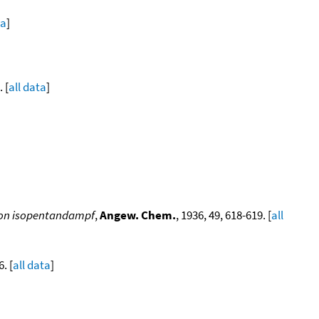
ta
]
. [
all data
]
von isopentandampf
,
Angew. Chem.
, 1936, 49, 618-619. [
all
. [
all data
]