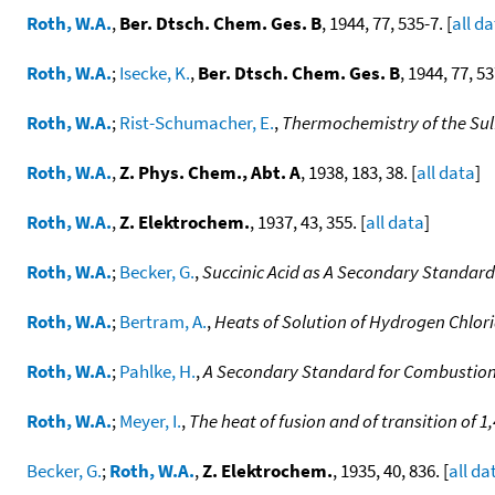
Roth, W.A.
,
Ber. Dtsch. Chem. Ges. B
, 1944, 77, 535-7. [
all d
Roth, W.A.
;
Isecke, K.
,
Ber. Dtsch. Chem. Ges. B
, 1944, 77, 53
Roth, W.A.
;
Rist-Schumacher, E.
,
Thermochemistry of the Sulf
Roth, W.A.
,
Z. Phys. Chem., Abt. A
, 1938, 183, 38. [
all data
]
Roth, W.A.
,
Z. Elektrochem.
, 1937, 43, 355. [
all data
]
Roth, W.A.
;
Becker, G.
,
Succinic Acid as A Secondary Standa
Roth, W.A.
;
Bertram, A.
,
Heats of Solution of Hydrogen Chlo
Roth, W.A.
;
Pahlke, H.
,
A Secondary Standard for Combustion 
Roth, W.A.
;
Meyer, I.
,
The heat of fusion and of transition of 1
Becker, G.
;
Roth, W.A.
,
Z. Elektrochem.
, 1935, 40, 836. [
all da