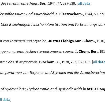
 des tetranitromethans
,
Ber.
, 1944, 77, 537-539. [
all data
]
er sulfonsauren und saurechlorid
,
Z. Electrochem.
, 1944, 50, 7-9.
 Uber Beziehungen zwischen Konstitution und Verbrennungswar
n von Terpenen und Styrolen
,
Justus Liebigs Ann. Chem.
, 1910
ngen an aromatischen stereoisomeren sauren 1
,
Chem. Ber.
, 191
arme des Di-oxyacetons
,
Biochem. Z.
, 1928, 203, 159-163. [
all dat
nnungswarmen von Terpenen und Styrolen und die Vorausberec
of Hydrochloric, Hydrobromic, and Hydriodic Acids
in
Atti X Con
ll data
]