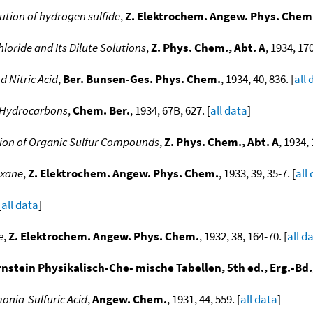
ution of hydrogen sulfide
,
Z. Elektrochem. Angew. Phys. Chem
oride and Its Dilute Solutions
,
Z. Phys. Chem., Abt. A
, 1934, 170
 Nitric Acid
,
Ber. Bunsen-Ges. Phys. Chem.
, 1934, 40, 836. [
all 
c Hydrocarbons
,
Chem. Ber.
, 1934, 67B, 627. [
all data
]
ion of Organic Sulfur Compounds
,
Z. Phys. Chem., Abt. A
, 1934, 
oxane
,
Z. Elektrochem. Angew. Phys. Chem.
, 1933, 39, 35-7. [
all
[
all data
]
e
,
Z. Elektrochem. Angew. Phys. Chem.
, 1932, 38, 164-70. [
all d
stein Physikalisch-Che- mische Tabellen, 5th ed., Erg.-Bd.,
nia-Sulfuric Acid
,
Angew. Chem.
, 1931, 44, 559. [
all data
]