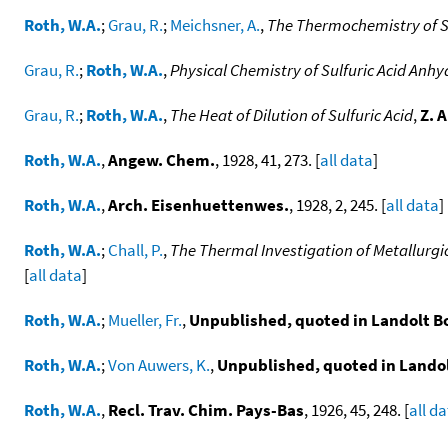
Roth, W.A.
;
Grau, R.
;
Meichsner, A.
,
The Thermochemistry of Sul
Grau, R.
;
Roth, W.A.
,
Physical Chemistry of Sulfuric Acid Anhy
Grau, R.
;
Roth, W.A.
,
The Heat of Dilution of Sulfuric Acid
,
Z. 
Roth, W.A.
,
Angew. Chem.
, 1928, 41, 273. [
all data
]
Roth, W.A.
,
Arch. Eisenhuettenwes.
, 1928, 2, 245. [
all data
]
Roth, W.A.
;
Chall, P.
,
The Thermal Investigation of Metallurgi
[
all data
]
Roth, W.A.
;
Mueller, Fr.
,
Unpublished, quoted in Landolt Bor
Roth, W.A.
;
Von Auwers, K.
,
Unpublished, quoted in Landol
Roth, W.A.
,
Recl. Trav. Chim. Pays-Bas
, 1926, 45, 248. [
all d