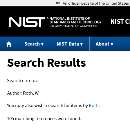
NIST
C
Search
NIST Data
About
Search Results
Search criteria:
Author:
Roth, W.
You may also wish to search for items by
Roth
.
105 matching references were found.