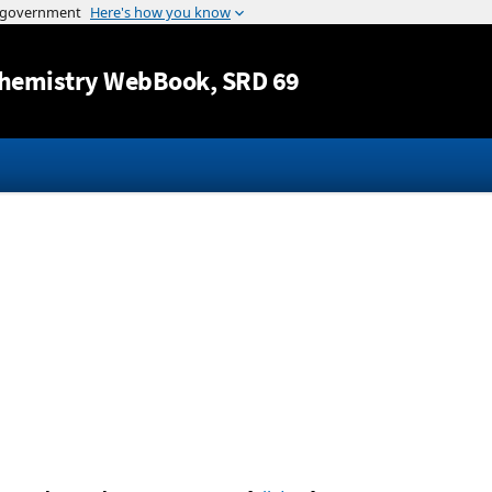
Jump to content
hemistry WebBook
, SRD 69