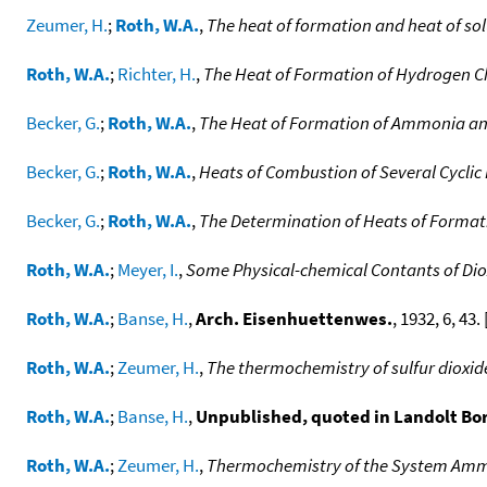
Zeumer, H.
;
Roth, W.A.
,
The heat of formation and heat of sol
Roth, W.A.
;
Richter, H.
,
The Heat of Formation of Hydrogen Chl
Becker, G.
;
Roth, W.A.
,
The Heat of Formation of Ammonia and
Becker, G.
;
Roth, W.A.
,
Heats of Combustion of Several Cycli
Becker, G.
;
Roth, W.A.
,
The Determination of Heats of Format
Roth, W.A.
;
Meyer, I.
,
Some Physical-chemical Contants of Di
Roth, W.A.
;
Banse, H.
,
Arch. Eisenhuettenwes.
, 1932, 6, 43. 
Roth, W.A.
;
Zeumer, H.
,
The thermochemistry of sulfur dioxid
Roth, W.A.
;
Banse, H.
,
Unpublished, quoted in Landolt Born
Roth, W.A.
;
Zeumer, H.
,
Thermochemistry of the System Ammo