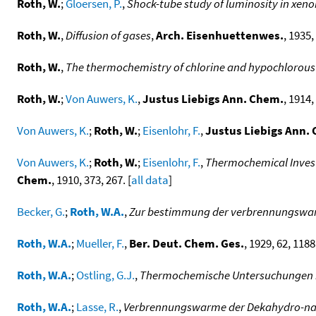
Roth, W.
;
Gloersen, P.
,
Shock-tube study of luminosity in xeno
Roth, W.
,
Diffusion of gases
,
Arch. Eisenhuettenwes.
, 1935,
Roth, W.
,
The thermochemistry of chlorine and hypochlorous
Roth, W.
;
Von Auwers, K.
,
Justus Liebigs Ann. Chem.
, 1914,
Von Auwers, K.
;
Roth, W.
;
Eisenlohr, F.
,
Justus Liebigs Ann.
Von Auwers, K.
;
Roth, W.
;
Eisenlohr, F.
,
Thermochemical Invest
Chem.
, 1910, 373, 267. [
all data
]
Becker, G.
;
Roth, W.A.
,
Zur bestimmung der verbrennungswar
Roth, W.A.
;
Mueller, F.
,
Ber. Deut. Chem. Ges.
, 1929, 62, 1188.
Roth, W.A.
;
Ostling, G.J.
,
Thermochemische Untersuchungen in 
Roth, W.A.
;
Lasse, R.
,
Verbrennungswarme der Dekahydro-nap