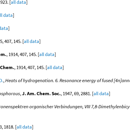
1923. [
all data
]
ll data
]
 data
]
5, 407, 145. [
all data
]
em.
, 1914, 407, 145. [
all data
]
. Chem.
, 1914, 407, 145. [
all data
]
O.
,
Heats of hydrogenation. 6. Resonance energy of fused [4n]ann
osphorous
,
J. Am. Chem. Soc.
, 1947, 69, 2881. [
all data
]
onenspektren organischer Verbindungen, VIII 7,8-Dimethylenbicy
3, 1818. [
all data
]