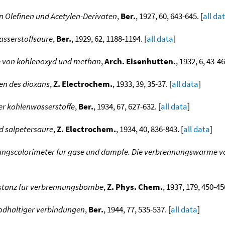
 Olefinen und Acetylen-Derivaten
,
Ber.
, 1927, 60, 643-645. [
all da
asserstoffsaure
,
Ber.
, 1929, 62, 1188-1194. [
all data
]
e von kohlenoxyd und methan
,
Arch. Eisenhutten.
, 1932, 6, 43-46
en des dioxans
,
Z. Electrochem.
, 1933, 39, 35-37. [
all data
]
er kohlenwasserstoffe
,
Ber.
, 1934, 67, 627-632. [
all data
]
 salpetersaure
,
Z. Electrochem.
, 1934, 40, 836-843. [
all data
]
nungscalorimeter fur gase und dampfe. Die verbrennungswarme 
bstanz fur verbrennungsbombe
,
Z. Phys. Chem.
, 1937, 179, 450-456
odhaltiger verbindungen
,
Ber.
, 1944, 77, 535-537. [
all data
]