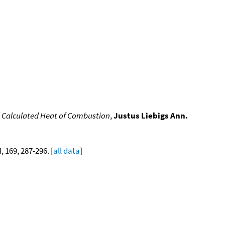
d Calculated Heat of Combustion
,
Justus Liebigs Ann.
4, 169, 287-296. [
all data
]