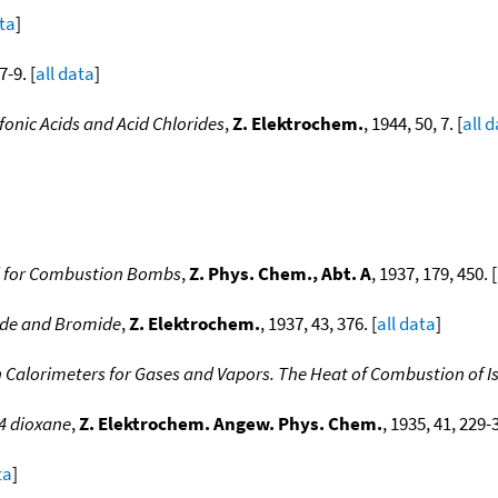
ata
]
7-9. [
all data
]
onic Acids and Acid Chlorides
,
Z. Elektrochem.
, 1944, 50, 7. [
all 
rd for Combustion Bombs
,
Z. Phys. Chem., Abt. A
, 1937, 179, 450. [
ride and Bromide
,
Z. Elektrochem.
, 1937, 43, 376. [
all data
]
Calorimeters for Gases and Vapors. The Heat of Combustion of 
,4 dioxane
,
Z. Elektrochem. Angew. Phys. Chem.
, 1935, 41, 229-3
ta
]