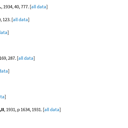
.
, 1934, 40, 777. [
all data
]
, 123. [
all data
]
data
]
169, 287. [
all data
]
 data
]
ata
]
II
, 1931, p 1634, 1931. [
all data
]