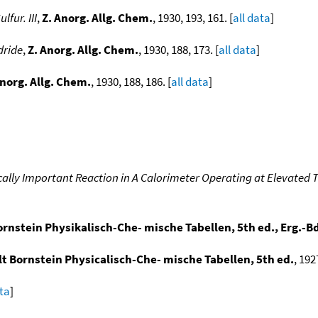
fur. III
,
Z. Anorg. Allg. Chem.
, 1930, 193, 161. [
all data
]
dride
,
Z. Anorg. Allg. Chem.
, 1930, 188, 173. [
all data
]
Anorg. Allg. Chem.
, 1930, 188, 186. [
all data
]
cally Important Reaction in A Calorimeter Operating at Elevated
nstein Physikalisch-Che- mische Tabellen, 5th ed., Erg.-Bd
t Bornstein Physicalisch-Che- mische Tabellen, 5th ed.
, 192
ata
]