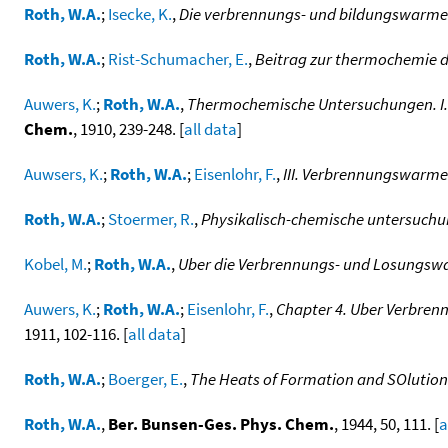
Roth, W.A.
;
Isecke, K.
,
Die verbrennungs- und bildungswarme
Roth, W.A.
;
Rist-Schumacher, E.
,
Beitrag zur thermochemie d
Auwers, K.
;
Roth, W.A.
,
Thermochemische Untersuchungen. I.
Chem.
, 1910, 239-248. [
all data
]
Auwsers, K.
;
Roth, W.A.
;
Eisenlohr, F.
,
III. Verbrennungswarme
Roth, W.A.
;
Stoermer, R.
,
Physikalisch-chemische untersuchu
Kobel, M.
;
Roth, W.A.
,
Uber die Verbrennungs- und Losungsw
Auwers, K.
;
Roth, W.A.
;
Eisenlohr, F.
,
Chapter 4. Uber Verbre
1911, 102-116. [
all data
]
Roth, W.A.
;
Boerger, E.
,
The Heats of Formation and SOlution 
Roth, W.A.
,
Ber. Bunsen-Ges. Phys. Chem.
, 1944, 50, 111. [
a