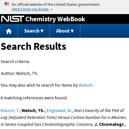
Jump to content
Chemistry WebBook
Search
About
Search Results
Search criteria:
Author:
Welsch, Th.
You may also wish to search for items by
Welsch
.
6 matching references were found.
Maurer, T.
;
Welsch, Th.
;
Engewald, W.
,
Non-Linearity of the Plot of
Log (Adjusted Retention Time) Versus Carbon Number for n-Alkanes
in Series-Coupled Gas Chromatographic Columns
,
J. Chromatogr.
,