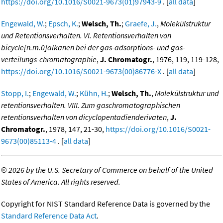
https://doi.org/10.1016/S0021-9673(01)97943-9
. [
all data
]
Engewald, W.
;
Epsch, K.
;
Welsch, Th.
;
Graefe, J.
,
Molekülstruktur
und Retentionsverhalten. VI. Retentionsverhalten von
bicycle[n.m.0]alkanen bei der gas-adsorptions- und gas-
verteilungs-chromatographie
,
J. Chromatogr.
, 1976, 119, 119-128,
https://doi.org/10.1016/S0021-9673(00)86776-X
. [
all data
]
Stopp, I.
;
Engewald, W.
;
Kühn, H.
;
Welsch, Th.
,
Molekülstruktur und
retentionsverhalten. VIII. Zum gaschromatographischen
retentionsverhalten von dicyclopentadienderivaten
,
J.
Chromatogr.
, 1978, 147, 21-30,
https://doi.org/10.1016/S0021-
9673(00)85113-4
. [
all data
]
©
2026 by the U.S. Secretary of Commerce on behalf of the United
States of America. All rights reserved.
Copyright for NIST Standard Reference Data is governed by the
Standard Reference Data Act
.