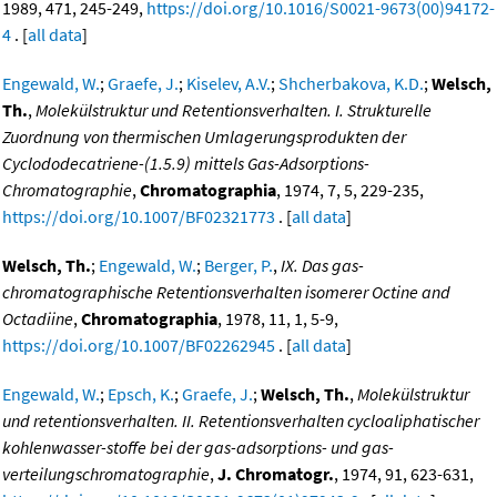
1989, 471, 245-249,
https://doi.org/10.1016/S0021-9673(00)94172-
4
. [
all data
]
Engewald, W.
;
Graefe, J.
;
Kiselev, A.V.
;
Shcherbakova, K.D.
;
Welsch,
Th.
,
Molekülstruktur und Retentionsverhalten. I. Strukturelle
Zuordnung von thermischen Umlagerungsprodukten der
Cyclododecatriene-(1.5.9) mittels Gas-Adsorptions-
Chromatographie
,
Chromatographia
, 1974, 7, 5, 229-235,
https://doi.org/10.1007/BF02321773
. [
all data
]
Welsch, Th.
;
Engewald, W.
;
Berger, P.
,
IX. Das gas-
chromatographische Retentionsverhalten isomerer Octine and
Octadiine
,
Chromatographia
, 1978, 11, 1, 5-9,
https://doi.org/10.1007/BF02262945
. [
all data
]
Engewald, W.
;
Epsch, K.
;
Graefe, J.
;
Welsch, Th.
,
Molekülstruktur
und retentionsverhalten. II. Retentionsverhalten cycloaliphatischer
kohlenwasser-stoffe bei der gas-adsorptions- und gas-
verteilungschromatographie
,
J. Chromatogr.
, 1974, 91, 623-631,