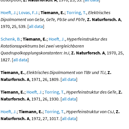
Hoeft, J.
;
Lovas, F.J.
;
Tiemann, E.
;
Torring, T.
,
Elektrisches
Dipolmoment von GeSe, GeTe, PbSe und PbTe
,
Z. Naturforsch. A
,
1970, 25, 539. [
all data
]
Schenk, B.
;
Tiemann, E.
;
Hoeft, J.
,
Hyperfeinstruktur des
Rotationsspektrums bei zwei vergleichbaren
Quadrupolkopplungskonstanten: InJ
,
Z. Naturforsch. A
, 1970, 25,
1827. [
all data
]
Tiemann, E.
,
Elektrisches Dipolmoment von TlBr und TlJ
,
Z.
Naturforsch. A
, 1971, 26, 1809. [
all data
]
Tiemann, E.
;
Hoeft, J.
;
Torring, T.
,
Hyperfeinstruktur des GeTe
,
Z.
Naturforsch. A
, 1971, 26, 1930. [
all data
]
Hoeft, J.
;
Tiemann, E.
;
Torring, T.
,
Hyperfeinstruktur von CsJ
,
Z.
Naturforsch. A
, 1972, 27, 1017. [
all data
]