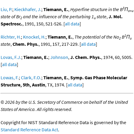
3
Liu, P.
;
Kieckhafer, J.
;
Tiemann, E.
,
Hyperfine structure in the B
Π
o+u
state of Br
and the influence of the perturbing 1
state
,
J. Mol.
2
u
Spectrosc.
, 1991, 150, 521-526. [
all data
]
1
Richter, H.
;
Knockel, H.
;
Tiemann, E.
,
The potential of the Na
B
Π
2
u
state
,
Chem. Phys.
, 1991, 157, 217-229. [
all data
]
Lovas, F.J.
;
Tiemann, E.
;
Johnson
,
J. Chem. Phys.
, 1974, 60, 5005.
[
all data
]
Lowas, F.
;
Clark, F.O.
;
Tiemann, E.
,
Symp. Gas Phase Molecular
Structure, 5th, Austin
, TX, 1974. [
all data
]
©
2026 by the U.S. Secretary of Commerce on behalf of the United
States of America. All rights reserved.
Copyright for NIST Standard Reference Data is governed by the
Standard Reference Data Act
.