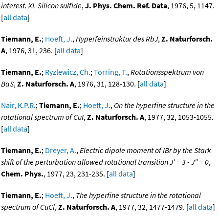
interest. XI. Silicon sulfide
,
J. Phys. Chem. Ref. Data
, 1976, 5, 1147.
[
all data
]
Tiemann, E.
;
Hoeft, J.
,
Hyperfeinstruktur des RbJ
,
Z. Naturforsch.
A
, 1976, 31, 236. [
all data
]
Tiemann, E.
;
Ryzlewicz, Ch.
;
Torring, T.
,
Rotationsspektrum von
BaS
,
Z. Naturforsch. A
, 1976, 31, 128-130. [
all data
]
Nair, K.P.R.
;
Tiemann, E.
;
Hoeft, J.
,
On the hyperfine structure in the
rotational spectrum of CuI
,
Z. Naturforsch. A
, 1977, 32, 1053-1055.
[
all data
]
Tiemann, E.
;
Dreyer, A.
,
Electric dipole moment of IBr by the Stark
shift of the perturbation allowed rotational transition J' = 3 - J" = 0
,
Chem. Phys.
, 1977, 23, 231-235. [
all data
]
Tiemann, E.
;
Hoeft, J.
,
The hyperfine structure in the rotational
spectrum of CuCl
,
Z. Naturforsch. A
, 1977, 32, 1477-1479. [
all data
]