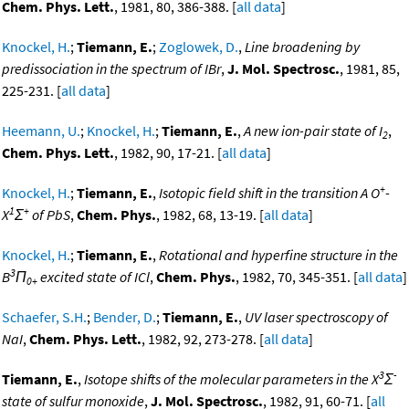
Chem. Phys. Lett.
, 1981, 80, 386-388. [
all data
]
Knockel, H.
;
Tiemann, E.
;
Zoglowek, D.
,
Line broadening by
predissociation in the spectrum of IBr
,
J. Mol. Spectrosc.
, 1981, 85,
225-231. [
all data
]
Heemann, U.
;
Knockel, H.
;
Tiemann, E.
,
A new ion-pair state of I
,
2
Chem. Phys. Lett.
, 1982, 90, 17-21. [
all data
]
+
Knockel, H.
;
Tiemann, E.
,
Isotopic field shift in the transition A O
-
1
+
X
Σ
of PbS
,
Chem. Phys.
, 1982, 68, 13-19. [
all data
]
Knockel, H.
;
Tiemann, E.
,
Rotational and hyperfine structure in the
3
B
Π
excited state of ICl
,
Chem. Phys.
, 1982, 70, 345-351. [
all data
]
0+
Schaefer, S.H.
;
Bender, D.
;
Tiemann, E.
,
UV laser spectroscopy of
NaI
,
Chem. Phys. Lett.
, 1982, 92, 273-278. [
all data
]
3
-
Tiemann, E.
,
Isotope shifts of the molecular parameters in the X
Σ
state of sulfur monoxide
,
J. Mol. Spectrosc.
, 1982, 91, 60-71. [
all