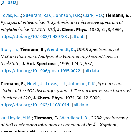
[
all data
]
Lovas, F.J.
;
Suenram, R.D.
;
Johnson, D.R.
;
Clark, F.O.
;
Tiemann, E.
,
Pyrolysis of ethylamine. II. Synthesis and microwave spectrum of
ethylidenimine (CH3CH=NH)
,
J. Chem. Phys.
, 1980, 72, 9, 4964,
https://doi.org/10.1063/1.439783
. [
all data
]
Stoll, Th.
;
Tiemann, E.
;
Wendlandt, D.
,
OODR Spectroscopy of
Na3and Rotational Analysis of a Vibrationally Excited Level in
theÃState
,
J. Mol. Spectrosc.
, 1995, 174, 2, 557,
https://doi.org/10.1006/jmsp.1995.0022
. [
all data
]
Tiemann, E.
;
Hoeft, J.
;
Lovas, F.J.
;
Johnson, D.R.
,
Spectroscopic
studies of the SO2 discharge system. I. The microwave spectrum and
structure of S2O
,
J. Chem. Phys.
, 1974, 60, 12, 5000,
https://doi.org/10.1063/1.1681014
. [
all data
]
zur Heyde, M.M.
;
Tiemann, E.
;
Wendlandt, D.
,
OODR spectroscopy
of Na3 clusters and rotational assignment of the Ã---X system
,
Chem. Phys. Lett.
, 1992, 199, 6, 590,