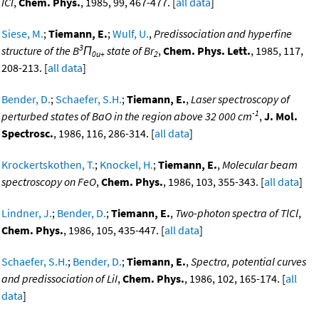
ICl
,
Chem. Phys.
, 1985, 99, 467-477. [
all data
]
Siese, M.
;
Tiemann, E.
;
Wulf, U.
,
Predissociation and hyperfine
3
structure of the B
Π
state of Br
,
Chem. Phys. Lett.
, 1985, 117,
0u+
2
208-213. [
all data
]
Bender, D.
;
Schaefer, S.H.
;
Tiemann, E.
,
Laser spectroscopy of
-1
perturbed states of BaO in the region above 32 000 cm
,
J. Mol.
Spectrosc.
, 1986, 116, 286-314. [
all data
]
Krockertskothen, T.
;
Knockel, H.
;
Tiemann, E.
,
Molecular beam
spectroscopy on FeO
,
Chem. Phys.
, 1986, 103, 355-343. [
all data
]
Lindner, J.
;
Bender, D.
;
Tiemann, E.
,
Two-photon spectra of TlCl
,
Chem. Phys.
, 1986, 105, 435-447. [
all data
]
Schaefer, S.H.
;
Bender, D.
;
Tiemann, E.
,
Spectra, potential curves
and predissociation of LiI
,
Chem. Phys.
, 1986, 102, 165-174. [
all
data
]