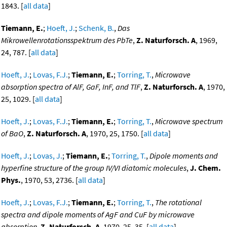
1843. [
all data
]
Tiemann, E.
;
Hoeft, J.
;
Schenk, B.
,
Das
Mikrowellenrotationsspektrum des PbTe
,
Z. Naturforsch. A
, 1969,
24, 787. [
all data
]
Hoeft, J.
;
Lovas, F.J.
;
Tiemann, E.
;
Torring, T.
,
Microwave
absorption spectra of AlF, GaF, InF, and TlF
,
Z. Naturforsch. A
, 1970,
25, 1029. [
all data
]
Hoeft, J.
;
Lovas, F.J.
;
Tiemann, E.
;
Torring, T.
,
Microwave spectrum
of BaO
,
Z. Naturforsch. A
, 1970, 25, 1750. [
all data
]
Hoeft, J.
;
Lovas, J.
;
Tiemann, E.
;
Torring, T.
,
Dipole moments and
hyperfine structure of the group IV/VI diatomic molecules
,
J. Chem.
Phys.
, 1970, 53, 2736. [
all data
]
Hoeft, J.
;
Lovas, F.J.
;
Tiemann, E.
;
Torring, T.
,
The rotational
spectra and dipole moments of AgF and CuF by microwave
absorption
,
Z. Naturforsch. A
, 1970, 25, 35. [
all data
]