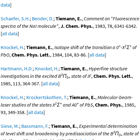
data
]
Schaefer, S.H.
;
Bender, D.
;
Tiemann, E.
,
Comment on "Fluorescence
spectra of the NaI molecule"
,
J. Chem. Phys.
, 1983, 78, 6341-6342.
[
all data
]
+
1
+
Knockel, H.
;
Tiemann, E.
,
Isotope shift of the transition a 0
-X
Σ
of
PbO
,
Chem. Phys. Lett.
, 1984, 104, 83-86. [
all data
]
Hartmann, H.D.
;
Knockel, H.
;
Tiemann, E.
,
Hyperfine structure
3
investigations in the excited B
Π
state of IF
,
Chem. Phys. Lett.
,
0+
1985, 113, 364-367. [
all data
]
Knockel, H.
;
Krockertskothen, T.
;
Tiemann, E.
,
Molecular-beam-
1
+
+
laser studies of the states X
Σ
and A0
of PbS
,
Chem. Phys.
, 1985,
93, 349-358. [
all data
]
Siese, M.
;
Bassmann, F.
;
Tiemann, E.
,
Experimental determination
3
of level shift and broadening by predissociation of the B
Π
state of
0+