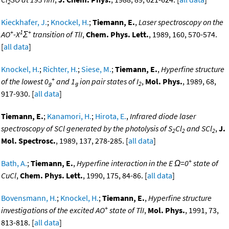
2
Kieckhafer, J.
;
Knockel, H.
;
Tiemann, E.
,
Laser spectroscopy on the
+
1
+
AO
-X
Σ
transition of TlI
,
Chem. Phys. Lett.
, 1989, 160, 570-574.
[
all data
]
Knockel, H.
;
Richter, H.
;
Siese, M.
;
Tiemann, E.
,
Hyperfine structure
+
of the lowest 0
and 1
ion pair states of I
,
Mol. Phys.
, 1989, 68,
g
g
2
917-930. [
all data
]
Tiemann, E.
;
Kanamori, H.
;
Hirota, E.
,
Infrared diode laser
spectroscopy of SCl generated by the photolysis of S
Cl
and SCl
,
J.
2
2
2
Mol. Spectrosc.
, 1989, 137, 278-285. [
all data
]
+
Bath, A.
;
Tiemann, E.
,
Hyperfine interaction in the E Ω=0
state of
CuCl
,
Chem. Phys. Lett.
, 1990, 175, 84-86. [
all data
]
Bovensmann, H.
;
Knockel, H.
;
Tiemann, E.
,
Hyperfine structure
+
investigations of the excited AO
state of TlI
,
Mol. Phys.
, 1991, 73,
813-818. [
all data
]