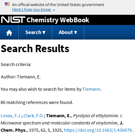
Jump to content
Chemistry WebBook
Search
About
Search Results
Search criteria:
Author:
Tiemann, E.
You may also wish to search for items by
Tiemann
.
80 matching references were found.
Lovas, F.J.
;
Clark, F.O.
;
Tiemann, E.
,
Pyrolysis of ethylamine. I.
Microwave spectrum and molecular constants of vinylamine
,
J.
Chem. Phys.
, 1975, 62, 5, 1925,
https://doi.org/10.1063/1.430679
.