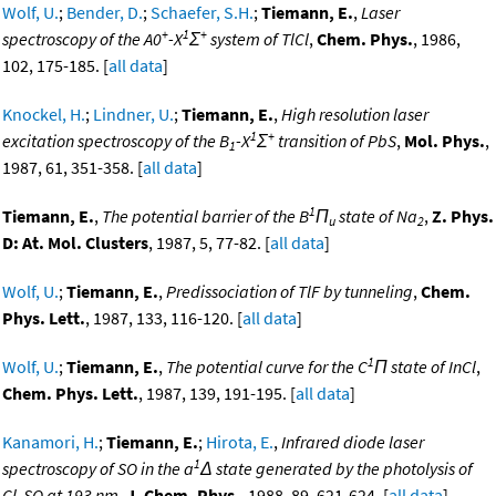
Wolf, U.
;
Bender, D.
;
Schaefer, S.H.
;
Tiemann, E.
,
Laser
+
1
+
spectroscopy of the A0
-X
Σ
system of TlCl
,
Chem. Phys.
, 1986,
102, 175-185. [
all data
]
Knockel, H.
;
Lindner, U.
;
Tiemann, E.
,
High resolution laser
1
+
excitation spectroscopy of the B
-X
Σ
transition of PbS
,
Mol. Phys.
,
1
1987, 61, 351-358. [
all data
]
1
Tiemann, E.
,
The potential barrier of the B
Π
state of Na
,
Z. Phys.
u
2
D: At. Mol. Clusters
, 1987, 5, 77-82. [
all data
]
Wolf, U.
;
Tiemann, E.
,
Predissociation of TlF by tunneling
,
Chem.
Phys. Lett.
, 1987, 133, 116-120. [
all data
]
1
Wolf, U.
;
Tiemann, E.
,
The potential curve for the C
Π state of InCl
,
Chem. Phys. Lett.
, 1987, 139, 191-195. [
all data
]
Kanamori, H.
;
Tiemann, E.
;
Hirota, E.
,
Infrared diode laser
1
spectroscopy of SO in the a
Δ state generated by the photolysis of
Cl
SO at 193 nm
,
J. Chem. Phys.
, 1988, 89, 621-624. [
all data
]