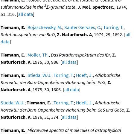
3
sulfur monoxide in the
Σ-ground state
,
J. Mol. Spectrosc.
, 1974,
51, 316. [
all data
]
Tiemann, E.
;
Bojaschewsky, M.
;
Sauter-Servaes, C.
;
Torring, T.
,
Rotationsspektrum von BaO
,
Z. Naturforsch. A
, 1974, 29, 1692. [
all
data
]
Tiemann, E.
;
Moller, Th.
,
Das Rotationsspektrum des IBr
,
Z.
Naturforsch. A
, 1975, 30, 986. [
all data
]
Tiemann, E.
;
Stieda, W.U.
;
Torring, T.
;
Hoeft, J.
,
Adiabatische
Korrektur der Born-Oppenheimer-Naherung beim PbS
,
Z.
Naturforsch. A
, 1975, 30, 1606. [
all data
]
Stieda, W.U.
;
Tiemann, E.
;
Torring, T.
;
Hoeft, J.
,
Adiabatische
Korrektur der Born-Oppenheimer-Naherung beim GeS und GeSe
,
Z.
Naturforsch. A
, 1976, 31, 374. [
all data
]
Tiemann, E.
,
Microwave spectra of molecules of astrophysical