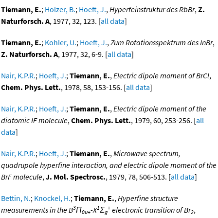
Tiemann, E.
;
Holzer, B.
;
Hoeft, J.
,
Hyperfeinstruktur des RbBr
,
Z.
Naturforsch. A
, 1977, 32, 123. [
all data
]
Tiemann, E.
;
Kohler, U.
;
Hoeft, J.
,
Zum Rotationsspektrum des InBr
,
Z. Naturforsch. A
, 1977, 32, 6-9. [
all data
]
Nair, K.P.R.
;
Hoeft, J.
;
Tiemann, E.
,
Electric dipole moment of BrCl
,
Chem. Phys. Lett.
, 1978, 58, 153-156. [
all data
]
Nair, K.P.R.
;
Hoeft, J.
;
Tiemann, E.
,
Electric dipole moment of the
diatomic IF molecule
,
Chem. Phys. Lett.
, 1979, 60, 253-256. [
all
data
]
Nair, K.P.R.
;
Hoeft, J.
;
Tiemann, E.
,
Microwave spectrum,
quadrupole hyperfine interaction, and electric dipole moment of the
BrF molecule
,
J. Mol. Spectrosc.
, 1979, 78, 506-513. [
all data
]
Bettin, N.
;
Knockel, H.
;
Tiemann, E.
,
Hyperfine structure
3
1
+
measurements in the B
Π
-X
Σ
electronic transition of Br
,
0u+
g
2