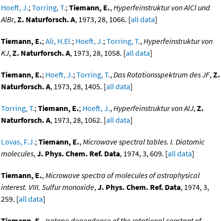
Hoeft, J.
;
Torring, T.
;
Tiemann, E.
,
Hyperfeinstruktur von AlCl und
AlBr
,
Z. Naturforsch. A
, 1973, 28, 1066. [
all data
]
Tiemann, E.
;
Ali, H.El.
;
Hoeft, J.
;
Torring, T.
,
Hyperfeinstruktur von
KJ
,
Z. Naturforsch. A
, 1973, 28, 1058. [
all data
]
Tiemann, E.
;
Hoeft, J.
;
Torring, T.
,
Das Rotationsspektrum des JF
,
Z.
Naturforsch. A
, 1973, 28, 1405. [
all data
]
Torring, T.
;
Tiemann, E.
;
Hoeft, J.
,
Hyperfeinstruktur von AlJ
,
Z.
Naturforsch. A
, 1973, 28, 1062. [
all data
]
Lovas, F.J.
;
Tiemann, E.
,
Microwave spectral tables. I. Diatomic
molecules
,
J. Phys. Chem. Ref. Data
, 1974, 3, 609. [
all data
]
Tiemann, E.
,
Microwave spectra of molecules of astrophysical
interest. VIII. Sulfur monoxide
,
J. Phys. Chem. Ref. Data
, 1974, 3,
259. [
all data
]
Tiemann, E.
,
Isotope dependence of the rotational constant of