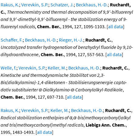
Rakus, K.
;
Verevkin, S.P.
;
Schatzer, J.
;
Beckhaus, H.-D.
;
Ruchardt,
C.
,
Thermochemistry and thermal decomposition of 9,9'-bifluorenyl
and 9,9'-dimethyl-9,9'-bifluorenyl - the stabilization energy of 9-
fluorenyl radicals
,
Chem. Ber.
, 1994, 127, 1095-1103. [
all data
]
Schaffer, F.
;
Beckhaus, H.-D.
;
Rieger, H.-J.
;
Ruchardt, C.
,
Uncatalyzed transfer hydrogenation of benzhydryl fluoride by 9,10-
dihydroanthracene
,
Chem. Ber.
, 1994, 127, 557-563. [
all data
]
Welle, f.
;
Verevkin, S.P.
;
Keller, M.
;
Beckhaus, H.-D.
;
Ruchardt, C.
,
Kinetische und thermodynamische Stabilitat von 2,3-
Bis(dialkylamino)-1,4-diketonen - Stabilisierungsenergie capto-
dativ substituierter α-Dialkylamino-α-Carbonylalkyl-Radikale
,
Chem. Ber.
, 1994, 127, 697-710. [
all data
]
Rakus, K.
;
Verevkin, S.P.
;
Keller, M.
;
Beckhaus, H.-D.
;
Ruchardt, C.
,
Radical stabilization enthalpies of α,α-bis(methoxycarbonyl)alkyl
and tris(methoxycarbonyl)methyl radicals
,
Liebigs Ann. Chem.
,
1995, 1483-1493. [
all data
]