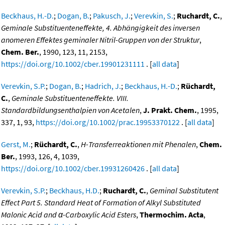
Beckhaus, H.-D.
;
Dogan, B.
;
Pakusch, J.
;
Verevkin, S.
;
Ruchardt, C.
,
Geminale Substituenteneffekte, 4. Abhängigkeit des inversen
anomeren Effektes geminaler Nitril-Gruppen von der Struktur
,
Chem. Ber.
, 1990, 123, 11, 2153,
https://doi.org/10.1002/cber.19901231111
. [
all data
]
Verevkin, S.P.
;
Dogan, B.
;
Hadrich, J.
;
Beckhaus, H.-D.
;
Rüchardt,
C.
,
Geminale Substituenteneffekte. VIII.
Standardbildungsenthalpien von Acetalen
,
J. Prakt. Chem.
, 1995,
337, 1, 93,
https://doi.org/10.1002/prac.19953370122
. [
all data
]
Gerst, M.
;
Rüchardt, C.
,
H-Transferreaktionen mit Phenalen
,
Chem.
Ber.
, 1993, 126, 4, 1039,
https://doi.org/10.1002/cber.19931260426
. [
all data
]
Verevkin, S.P.
;
Beckhaus, H.D.
;
Ruchardt, C.
,
Geminal Substitutent
Effect Part 5. Standard Heat of Formation of Alkyl Substituted
Malonic Acid and α-Carboxylic Acid Esters
,
Thermochim. Acta
,