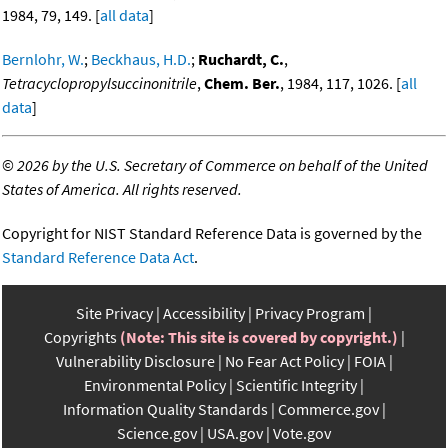
1984, 79, 149. [
all data
]
Bernlohr, W.
;
Beckhaus, H.D.
;
Ruchardt, C.
,
Tetracyclopropylsuccinonitrile
,
Chem. Ber.
, 1984, 117, 1026. [
all
data
]
©
2026 by the U.S. Secretary of Commerce on behalf of the United
States of America. All rights reserved.
Copyright for NIST Standard Reference Data is governed by the
Standard Reference Data Act
.
Site Privacy
Accessibility
Privacy Program
Copyrights
(Note: This site is covered by copyright.)
Vulnerability Disclosure
No Fear Act Policy
FOIA
Environmental Policy
Scientific Integrity
Information Quality Standards
Commerce.gov
Science.gov
USA.gov
Vote.gov