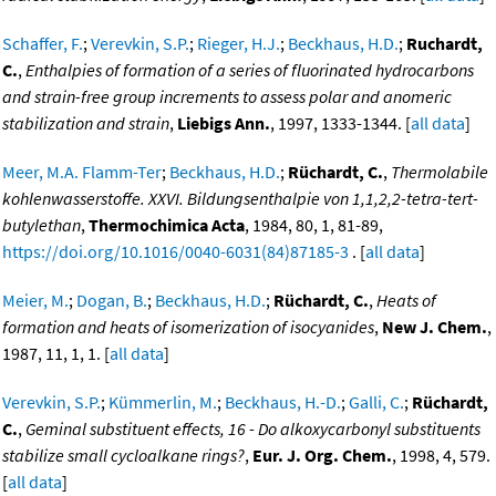
Schaffer, F.
;
Verevkin, S.P.
;
Rieger, H.J.
;
Beckhaus, H.D.
;
Ruchardt,
C.
,
Enthalpies of formation of a series of fluorinated hydrocarbons
and strain-free group increments to assess polar and anomeric
stabilization and strain
,
Liebigs Ann.
, 1997, 1333-1344. [
all data
]
Meer, M.A. Flamm-Ter
;
Beckhaus, H.D.
;
Rüchardt, C.
,
Thermolabile
kohlenwasserstoffe. XXVI. Bildungsenthalpie von 1,1,2,2-tetra-tert-
butylethan
,
Thermochimica Acta
, 1984, 80, 1, 81-89,
https://doi.org/10.1016/0040-6031(84)87185-3
. [
all data
]
Meier, M.
;
Dogan, B.
;
Beckhaus, H.D.
;
Rüchardt, C.
,
Heats of
formation and heats of isomerization of isocyanides
,
New J. Chem.
,
1987, 11, 1, 1. [
all data
]
Verevkin, S.P.
;
Kümmerlin, M.
;
Beckhaus, H.-D.
;
Galli, C.
;
Rüchardt,
C.
,
Geminal substituent effects, 16 - Do alkoxycarbonyl substituents
stabilize small cycloalkane rings?
,
Eur. J. Org. Chem.
, 1998, 4, 579.
[
all data
]