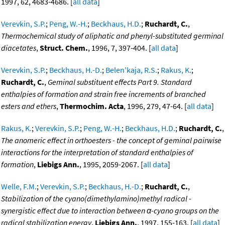
1997, 62, 4683-4686. [
all data
]
Verevkin, S.P.
;
Peng, W.-H.
;
Beckhaus, H.D.
;
Ruchardt, C.
,
Thermochemical study of aliphatic and phenyl-substituted germinal
diacetates
,
Struct. Chem.
, 1996, 7, 397-404. [
all data
]
Verevkin, S.P.
;
Beckhaus, H.-D.
;
Belen'kaja, R.S.
;
Rakus, K.
;
Ruchardt, C.
,
Geminal substituent effects Part 9. Standard
enthalpies of formation and strain free increments of branched
esters and ethers
,
Thermochim. Acta
, 1996, 279, 47-64. [
all data
]
Rakus, K.
;
Verevkin, S.P.
;
Peng, W.-H.
;
Beckhaus, H.D.
;
Ruchardt, C.
,
The anomeric effect in orthoesters - the concept of geminal pairwise
interactions for the interpretation of standard enthalpies of
formation
,
Liebigs Ann.
, 1995, 2059-2067. [
all data
]
Welle, F.M.
;
Verevkin, S.P.
;
Beckhaus, H.-D.
;
Ruchardt, C.
,
Stabilization of the cyano(dimethylamino)methyl radical -
synergistic effect due to interaction between α-cyano groups on the
radical stabilization energy
,
Liebigs Ann.
, 1997, 155-163. [
all data
]