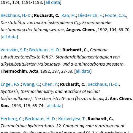
1991, 124, 1191-1198. [
all data
]
Beckhaus, H.-D.
;
Ruchardt, C.
;
Kao, M.
;
Diederich, F.
;
Foote, C.S.
,
Die stabilitat von buckminsterfulleren C
: Experimentelle
60
bestimmung der bildungswarme
,
Angew. Chem.
, 1992, 104, 69-70.
[
all data
]
Verevkin, S.P.
;
Beckhaus, H.-D.
;
Ruchardt, C.
,
Geminale
α
substituenteneffekte Teil 5
. Standardbildungsenthalpien von
alkylsubstituierten Malonsaure- und α-aminocarbonsaureestern
,
Thermochim. Acta
, 1992, 197, 27-39. [
all data
]
Engel, P.S.
;
Wang, C.
;
Chen, Y.
;
Ruchardt, C.
;
Beckhaus, H.-D.
,
Synthesis, thermochemistry, and reactions of vicinal
bis(azoalkanes). The chemistry α- and β-azo radicals
,
J. Am. Chem.
Soc.
, 1993, 115, 65-74. [
all data
]
Herberg, C.
;
Beckhaus, H.-D.
;
Kortvelyesi, T.
;
Ruchardt, C.
,
Thermolabile hydrocarbons. 32. Competing core rearrangement
and homolytic decomposition of mego- and DL-3,4-di-cyclohexen-1-