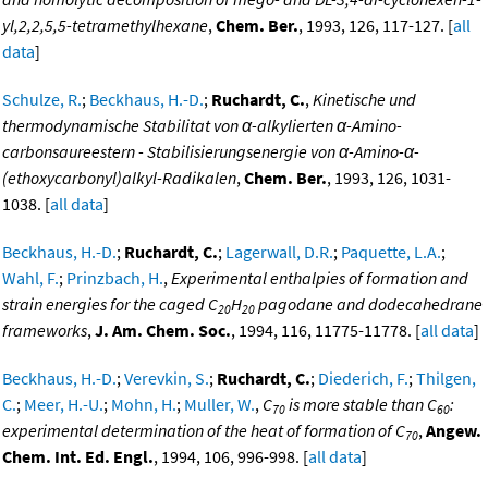
yl,2,2,5,5-tetramethylhexane
,
Chem. Ber.
, 1993, 126, 117-127. [
all
data
]
Schulze, R.
;
Beckhaus, H.-D.
;
Ruchardt, C.
,
Kinetische und
thermodynamische Stabilitat von α-alkylierten α-Amino-
carbonsaureestern - Stabilisierungsenergie von α-Amino-α-
(ethoxycarbonyl)alkyl-Radikalen
,
Chem. Ber.
, 1993, 126, 1031-
1038. [
all data
]
Beckhaus, H.-D.
;
Ruchardt, C.
;
Lagerwall, D.R.
;
Paquette, L.A.
;
Wahl, F.
;
Prinzbach, H.
,
Experimental enthalpies of formation and
strain energies for the caged C
H
pagodane and dodecahedrane
20
20
frameworks
,
J. Am. Chem. Soc.
, 1994, 116, 11775-11778. [
all data
]
Beckhaus, H.-D.
;
Verevkin, S.
;
Ruchardt, C.
;
Diederich, F.
;
Thilgen,
C.
;
Meer, H.-U.
;
Mohn, H.
;
Muller, W.
,
C
is more stable than C
:
70
60
experimental determination of the heat of formation of C
,
Angew.
70
Chem. Int. Ed. Engl.
, 1994, 106, 996-998. [
all data
]