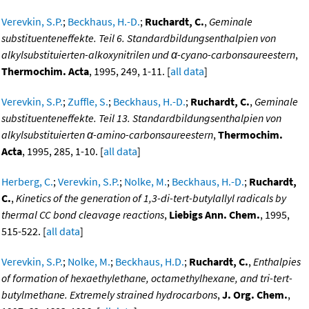
Verevkin, S.P.
;
Beckhaus, H.-D.
;
Ruchardt, C.
,
Geminale
substituenteneffekte. Teil 6. Standardbildungsenthalpien von
alkylsubstituierten-alkoxynitrilen und α-cyano-carbonsaureestern
,
Thermochim. Acta
, 1995, 249, 1-11. [
all data
]
Verevkin, S.P.
;
Zuffle, S.
;
Beckhaus, H.-D.
;
Ruchardt, C.
,
Geminale
substituenteneffekte. Teil 13. Standardbildungsenthalpien von
alkylsubstituierten α-amino-carbonsaureestern
,
Thermochim.
Acta
, 1995, 285, 1-10. [
all data
]
Herberg, C.
;
Verevkin, S.P.
;
Nolke, M.
;
Beckhaus, H.-D.
;
Ruchardt,
C.
,
Kinetics of the generation of 1,3-di-tert-butylallyl radicals by
thermal CC bond cleavage reactions
,
Liebigs Ann. Chem.
, 1995,
515-522. [
all data
]
Verevkin, S.P.
;
Nolke, M.
;
Beckhaus, H.D.
;
Ruchardt, C.
,
Enthalpies
of formation of hexaethylethane, octamethylhexane, and tri-tert-
butylmethane. Extremely strained hydrocarbons
,
J. Org. Chem.
,