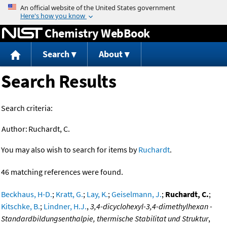
Jump to content
Chemistry WebBook
Search
About
Search Results
Search criteria:
Author:
Ruchardt, C.
You may also wish to search for items by
Ruchardt
.
46 matching references were found.
Beckhaus, H-D.
;
Kratt, G.
;
Lay, K.
;
Geiselmann, J.
;
Ruchardt, C.
;
Kitschke, B.
;
Lindner, H.J.
,
3,4-dicyclohexyl-3,4-dimethylhexan -
Standardbildungsenthalpie, thermische Stabilitat und Struktur
,