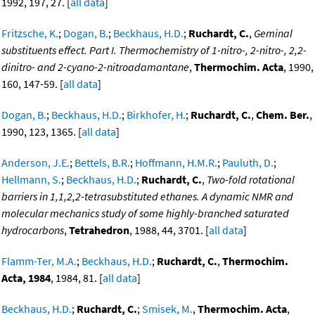
1992, 197, 27. [
all data
]
Fritzsche, K.
;
Dogan, B.
;
Beckhaus, H.D.
;
Ruchardt, C.
,
Geminal
substituents effect. Part I. Thermochemistry of 1-nitro-, 2-nitro-, 2,2-
dinitro- and 2-cyano-2-nitroadamantane
,
Thermochim. Acta
, 1990,
160, 147-59. [
all data
]
Dogan, B.
;
Beckhaus, H.D.
;
Birkhofer, H.
;
Ruchardt, C.
,
Chem. Ber.
,
1990, 123, 1365. [
all data
]
Anderson, J.E.
;
Bettels, B.R.
;
Hoffmann, H.M.R.
;
Pauluth, D.
;
Hellmann, S.
;
Beckhaus, H.D.
;
Ruchardt, C.
,
Two-fold rotational
barriers in 1,1,2,2-tetrasubstituted ethanes. A dynamic NMR and
molecular mechanics study of some highly-branched saturated
hydrocarbons
,
Tetrahedron
, 1988, 44, 3701. [
all data
]
Flamm-Ter, M.A.
;
Beckhaus, H.D.
;
Ruchardt, C.
,
Thermochim.
Acta, 1984
, 1984, 81. [
all data
]
Beckhaus, H.D.
;
Ruchardt, C.
;
Smisek, M.
,
Thermochim. Acta
,