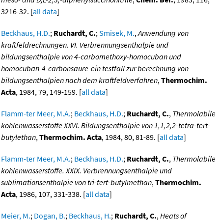
3216-32. [
all data
]
Beckhaus, H.D.
;
Ruchardt, C.
;
Smisek, M.
,
Anwendung von
kraftfeldrechnungen. VI. Verbrennungsenthalpie und
bildungsenthalpie von 4-carbomethoxy-homocuban und
homocuban-4-carbonsaure-ein testfall zur berechnung von
bildungsenthalpien nach dem kraftfeldverfahren
,
Thermochim.
Acta
, 1984, 79, 149-159. [
all data
]
Flamm-ter Meer, M.A.
;
Beckhaus, H.D.
;
Ruchardt, C.
,
Thermolabile
kohlenwasserstoffe XXVI. Bildungsenthalpie von 1,1,2,2-tetra-tert-
butylethan
,
Thermochim. Acta
, 1984, 80, 81-89. [
all data
]
Flamm-ter Meer, M.A.
;
Beckhaus, H.D.
;
Ruchardt, C.
,
Thermolabile
kohlenwasserstoffe. XXIX. Verbrennungsenthalpie und
sublimationsenthalpie von tri-tert-butylmethan
,
Thermochim.
Acta
, 1986, 107, 331-338. [
all data
]
Meier, M.
;
Dogan, B.
;
Beckhaus, H.
;
Ruchardt, C.
,
Heats of