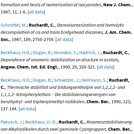
formation and heats of isomerization of isocyanides
,
New J. Chem.
,
1987, 11, 1-6. [
all data
]
Schmittel, M.
;
Ruchardt, C.
,
Stereoisomerization and homolytic
decomposition of cis and trans bridgehead diazenes
,
J. Am. Chem.
Soc.
, 1987, 109, 2750-2759. [
all data
]
Beckhaus, H.D.
;
Dogan, B.
;
Verevkin, S.
;
Hadrich, J.
;
Ruchardt, C.
,
Dependence of anomeric stabilization on structure in acetals
,
Angew. Chem. Int. Ed. Engl.
, 1990, 29, 320-321. [
all data
]
Beckhaus, H.D.
;
Dogan, B.
;
Schaetzer, J.
;
Hellmann, S.
;
Ruchardt,
C.
,
Thermische stabilitat und bildungsenthalpie von 1,2,2,2- und
1,1,1,2- tetraphenylethan. - Die stabilisierungsenergien von
benzhydryl- und triphenylmethyl-radikalen
,
Chem. Ber.
, 1990, 123,
137-144. [
all data
]
Pakusch, J.
;
Beckhaus, H.-D.
;
Ruchardt, C.
,
Resonanzstabilisierung
von Alkylradikalen durch zwei geminale Cyangruppen
,
Chem. Ber.
,