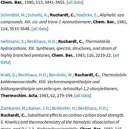
Chem. Ber.
, 1980, 113, 3441-3455. [
all data
]
Schmittel, M.
;
Schultz, A.
;
Ruchardt, C.
;
Hadicke, E.
,
Aliphatic azo
compounds. XIII. cis- and trans-1-Azonorbornane
,
Chem. Ber.
, 1981,
114, 3533-3548. [
all data
]
Hellmann, S.
;
Beckhaus, H-D.
;
Ruchardt, C.
,
Thermolabile
hydrocarbons. XIX. Syntheses, spectra, structures, and strain of
highly branched pentanes
,
Chem. Ber.
, 1983, 116, 2219-22. [
all
data
]
Kratt, G.
;
Beckhaus, H.D.
;
Bernlohr, W.
;
Ruchardt, C.
,
Thermolabile
kohlenwasserstoffe. XVII. Verbrennungsenthalpie und
bildungsenthalpie von zehn sym.-tetraalkyl-1,2-diarylethanen
,
Thermochim. Acta
, 1983, 62, 279-194. [
all data
]
Zamkanei, M.
;
Kaiser, J.H.
;
Birkhofer, H.
;
Beckhaus, H.D.
;
Ruchardt, C.
,
Substituent effects on carbon-carbon bond strength.
5. Kinetics and thermochemistry of the homolytic dissociation of
meso- and D,L-2,3,-diphenylsuccinonitrile
,
Chem. Ber.
, 1983, 116,