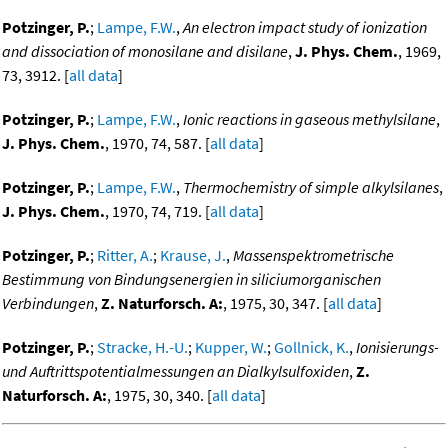
Potzinger, P.
;
Lampe, F.W.
,
An electron impact study of ionization
and dissociation of monosilane and disilane
,
J. Phys. Chem.
, 1969,
73, 3912. [
all data
]
Potzinger, P.
;
Lampe, F.W.
,
Ionic reactions in gaseous methylsilane
,
J. Phys. Chem.
, 1970, 74, 587. [
all data
]
Potzinger, P.
;
Lampe, F.W.
,
Thermochemistry of simple alkylsilanes
,
J. Phys. Chem.
, 1970, 74, 719. [
all data
]
Potzinger, P.
;
Ritter, A.
;
Krause, J.
,
Massenspektrometrische
Bestimmung von Bindungsenergien in siliciumorganischen
Verbindungen
,
Z. Naturforsch. A:
, 1975, 30, 347. [
all data
]
Potzinger, P.
;
Stracke, H.-U.
;
Kupper, W.
;
Gollnick, K.
,
Ionisierungs-
und Auftrittspotentialmessungen an Dialkylsulfoxiden
,
Z.
Naturforsch. A:
, 1975, 30, 340. [
all data
]