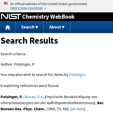
Jump to content
Chemistry WebBook
Search
About
Search Results
Search criteria:
Author:
Potzinger, P.
You may also wish to search for items by
Potzinger
.
6 matching references were found.
Potzinger, P.
;
Bunau, G.v.
,
Empirische Beruksichtigung von
Uberschussenergien bei der Auftrittspotentialbestimmung
,
Ber.
Bunsen-Ges. Phys. Chem.
, 1969, 73, 466. [
all data
]