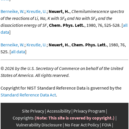
Berneike, W.
;
Kreutle, U.
;
Neuert, H.
,
Chemiluminescence spectra
of the reactions of Li, Na, K with SF
and Na with SF
and the
6
4
dissociation energy of SF
,
Chem. Phys. Lett.
, 1980, 76, 525-528. [
all
data
]
Berneike, W.
;
Kreutle, U.
;
Neuert, H.
,
Chem. Phys. Lett.
, 1980, 76,
525. [
all data
]
©
2026 by the U.S. Secretary of Commerce on behalf of the United
States of America. All rights reserved.
Copyright for NIST Standard Reference Data is governed by the
Standard Reference Data Act
.
Site Privacy
Accessibility
Privacy Program
Copyrights
(Note: This site is covered by copyright.)
Vulnerability Disclosure
No Fear Act Policy
FOIA