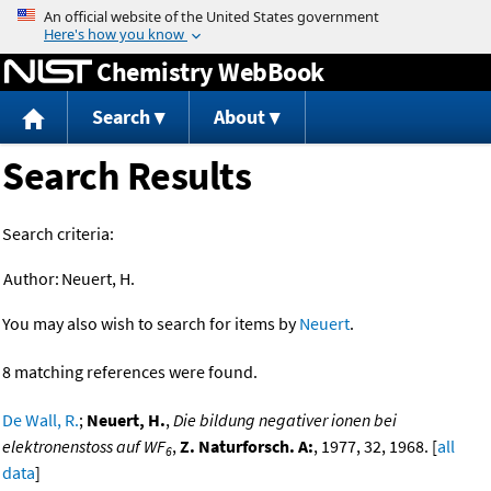
Jump to content
Chemistry WebBook
Search
About
Search Results
Search criteria:
Author:
Neuert, H.
You may also wish to search for items by
Neuert
.
8 matching references were found.
De Wall, R.
;
Neuert, H.
,
Die bildung negativer ionen bei
elektronenstoss auf WF
,
Z. Naturforsch. A:
, 1977, 32, 1968. [
all
6
data
]