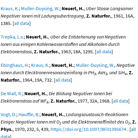
Kraus, K.
;
Muller-Duysing, W.
;
Neuert, H.
,
Uber Stosse Langsamer
Negativer Ionen mit Ladungsubertragung
,
Z. Naturfor.
, 1961, 16A,
1385. [
all data
]
Trepka, L.v.
;
Neuert, H.
,
Uber die Entstehenung von Negativen
Ionen aus einigen Kohlenwasserstoffen und Alkoholen durch
Elektronenstoss
,
Z. Naturfor.
, 1963, 18A, 1295. [
all data
]
Ebinghaus, H.
;
Kraus, K.
;
Neuert, H.
;
Muller-Duysing, W.
,
Negative
Ionen durch Elecktronenresonanzeinfang in PH
, AsH
, und SiH
,
Z.
3
3
4
Naturfor.
, 1964, 19A, 732. [
all data
]
De Wall, R.
;
Neuert, H.
,
Die Bildung Negativer Ionen bei
Elektronenstoss auf WF
,
Z. Naturfor.
, 1977, 32A, 1968. [
all data
]
6
Vogt, D.
;
Hauffle, B.
;
Neuert, H.
,
Ladungsaustausch-Reaktionen
Einiger Negativer Ionen mit O
und die Elektronenaffinitat des O
,
Z.
2
2
Phys.
, 1970, 232, 5, 439,
https://doi.org/10.1007/BF01395674
. [
all
data
]