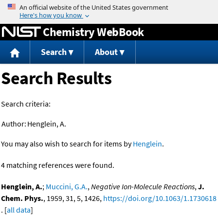
Jump to content
Chemistry WebBook
Search
About
Search Results
Search criteria:
Author:
Henglein, A.
You may also wish to search for items by
Henglein
.
4 matching references were found.
Henglein, A.
;
Muccini, G.A.
,
Negative Ion-Molecule Reactions
,
J.
Chem. Phys.
, 1959, 31, 5, 1426,
https://doi.org/10.1063/1.1730618
. [
all data
]