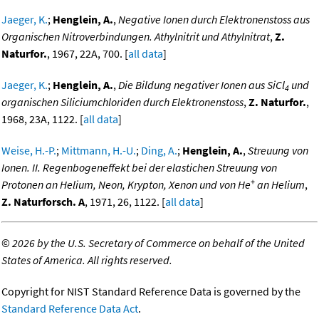
Jaeger, K.
;
Henglein, A.
,
Negative Ionen durch Elektronenstoss aus
Organischen Nitroverbindungen. Athylnitrit und Athylnitrat
,
Z.
Naturfor.
, 1967, 22A, 700. [
all data
]
Jaeger, K.
;
Henglein, A.
,
Die Bildung negativer Ionen aus SiCl
und
4
organischen Siliciumchloriden durch Elektronenstoss
,
Z. Naturfor.
,
1968, 23A, 1122. [
all data
]
Weise, H.-P.
;
Mittmann, H.-U.
;
Ding, A.
;
Henglein, A.
,
Streuung von
Ionen. II. Regenbogeneffekt bei der elastichen Streuung von
+
Protonen an Helium, Neon, Krypton, Xenon und von He
an Helium
,
Z. Naturforsch. A
, 1971, 26, 1122. [
all data
]
©
2026 by the U.S. Secretary of Commerce on behalf of the United
States of America. All rights reserved.
Copyright for NIST Standard Reference Data is governed by the
Standard Reference Data Act
.