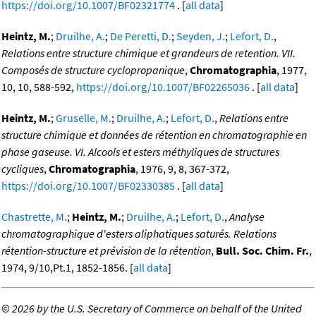
https://doi.org/10.1007/BF02321774
. [
all data
]
Heintz, M.
;
Druilhe, A.
;
De Peretti, D.
;
Seyden, J.
;
Lefort, D.
,
Relations entre structure chimique et grandeurs de retention. VII.
Composés de structure cyclopropanique
,
Chromatographia
, 1977,
10, 10, 588-592,
https://doi.org/10.1007/BF02265036
. [
all data
]
Heintz, M.
;
Gruselle, M.
;
Druilhe, A.
;
Lefort, D.
,
Relations entre
structure chimique et données de rétention en chromatographie en
phase gaseuse. VI. Alcools et esters méthyliques de structures
cycliques
,
Chromatographia
, 1976, 9, 8, 367-372,
https://doi.org/10.1007/BF02330385
. [
all data
]
Chastrette, M.
;
Heintz, M.
;
Druilhe, A.
;
Lefort, D.
,
Analyse
chromatographique d'esters aliphatiques saturés. Relations
rétention-structure et prévision de la rétention
,
Bull. Soc. Chim. Fr.
,
1974, 9/10,Pt.1, 1852-1856. [
all data
]
©
2026 by the U.S. Secretary of Commerce on behalf of the United