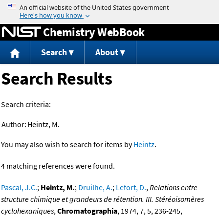
Jump to content
Chemistry WebBook
Search
About
Search Results
Search criteria:
Author:
Heintz, M.
You may also wish to search for items by
Heintz
.
4 matching references were found.
Pascal, J.C.
;
Heintz, M.
;
Druilhe, A.
;
Lefort, D.
,
Relations entre
structure chimique et grandeurs de rétention. III. Stéréoisomères
cyclohexaniques
,
Chromatographia
, 1974, 7, 5, 236-245,