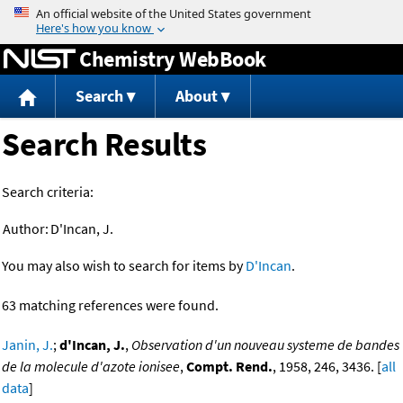
Jump to content
Chemistry WebBook
Search
About
Search Results
Search criteria:
Author:
D'Incan, J.
You may also wish to search for items by
D'Incan
.
63 matching references were found.
Janin, J.
;
d'Incan, J.
,
Observation d'un nouveau systeme de bandes
de la molecule d'azote ionisee
,
Compt. Rend.
, 1958, 246, 3436. [
all
data
]