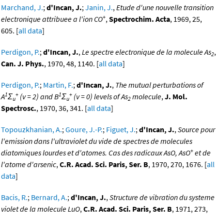
Marchand, J.
;
d'Incan, J.
;
Janin, J.
,
Etude d'une nouvelle transition
+
electronique attribuee a l'ion CO
,
Spectrochim. Acta
, 1969, 25,
605. [
all data
]
Perdigon, P.
;
d'Incan, J.
,
Le spectre electronique de la molecule As
,
2
Can. J. Phys.
, 1970, 48, 1140. [
all data
]
Perdigon, P.
;
Martin, F.
;
d'Incan, J.
,
The mutual perturbations of
1
+
1
+
A
Σ
(v = 2) and B
Σ
(v = 0) levels of As
molecule
,
J. Mol.
u
u
2
Spectrosc.
, 1970, 36, 341. [
all data
]
Topouzkhanian, A.
;
Goure, J.-P.
;
Figuet, J.
;
d'Incan, J.
,
Source pour
l'emission dans l'ultraviolet du vide de spectres de molecules
+
diatomiques lourdes et d'atomes. Cas des radicaux AsO, AsO
et de
l'atome d'arsenic
,
C.R. Acad. Sci. Paris, Ser. B
, 1970, 270, 1676. [
all
data
]
Bacis, R.
;
Bernard, A.
;
d'Incan, J.
,
Structure de vibration du systeme
violet de la molecule LuO
,
C.R. Acad. Sci. Paris, Ser. B
, 1971, 273,