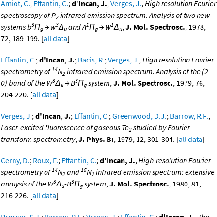
Amiot, C.
;
Effantin, C.
;
d'Incan, J.
;
Verges, J.
,
High resolution Fourier
spectroscopy of P
infrared emission spectrum. Analysis of two new
2
3
3
1
1
systems b
Π
→ w
Δ
and A
Π
→ W
Δ
,
J. Mol. Spectrosc.
, 1978,
g
u
g
u
72, 189-199. [
all data
]
Effantin, C.
;
d'Incan, J.
;
Bacis, R.
;
Verges, J.
,
High resolution Fourier
14
spectrometry of
N
infrared emission spectrum. Analysis of the (2-
2
3
3
0) band of the W
Δ
→ B
Π
system
,
J. Mol. Spectrosc.
, 1979, 76,
u
g
204-220. [
all data
]
Verges, J.
;
d'Incan, J.
;
Effantin, C.
;
Greenwood, D.J.
;
Barrow, R.F.
,
Laser-excited fluorescence of gaseous Te
studied by Fourier
2
transform spectrometry
,
J. Phys. B:
, 1979, 12, 301-304. [
all data
]
Cerny, D.
;
Roux, F.
;
Effantin, C.
;
d'Incan, J.
,
High-resolution Fourier
14
15
spectrometry of
N
and
N
infrared emission spectrum: extensive
2
2
3
3
analysis of the W
Δ
-B
Π
system
,
J. Mol. Spectrosc.
, 1980, 81,
u
g
216-226. [
all data
]
Prosser, S.J.
;
Barrow, R.F.
;
Verges, J.
;
Effantin, C.
;
d'Incan, J.
,
The