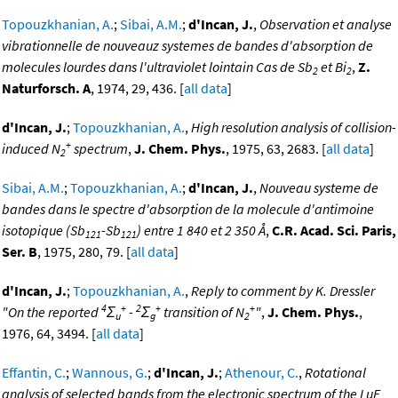
Topouzkhanian, A.
;
Sibai, A.M.
;
d'Incan, J.
,
Observation et analyse
vibrationnelle de nouveauz systemes de bandes d'absorption de
molecules lourdes dans l'ultraviolet lointain Cas de Sb
et Bi
,
Z.
2
2
Naturforsch. A
, 1974, 29, 436. [
all data
]
d'Incan, J.
;
Topouzkhanian, A.
,
High resolution analysis of collision-
+
induced N
spectrum
,
J. Chem. Phys.
, 1975, 63, 2683. [
all data
]
2
Sibai, A.M.
;
Topouzkhanian, A.
;
d'Incan, J.
,
Nouveau systeme de
bandes dans le spectre d'absorption de la molecule d'antimoine
isotopique (Sb
-Sb
) entre 1 840 et 2 350 Å
,
C.R. Acad. Sci. Paris,
121
121
Ser. B
, 1975, 280, 79. [
all data
]
d'Incan, J.
;
Topouzkhanian, A.
,
Reply to comment by K. Dressler
4
+
2
+
+
"On the reported
Σ
-
Σ
transition of N
"
,
J. Chem. Phys.
,
u
g
2
1976, 64, 3494. [
all data
]
Effantin, C.
;
Wannous, G.
;
d'Incan, J.
;
Athenour, C.
,
Rotational
analysis of selected bands from the electronic spectrum of the LuF