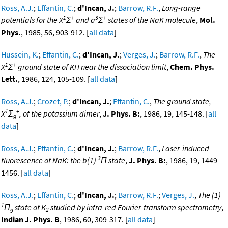
Ross, A.J.
;
Effantin, C.
;
d'Incan, J.
;
Barrow, R.F.
,
Long-range
1
+
3
+
potentials for the X
Σ
and a
Σ
states of the NaK molecule
,
Mol.
Phys.
, 1985, 56, 903-912. [
all data
]
Hussein, K.
;
Effantin, C.
;
d'Incan, J.
;
Verges, J.
;
Barrow, R.F.
,
The
1
+
X
Σ
ground state of KH near the dissociation limit
,
Chem. Phys.
Lett.
, 1986, 124, 105-109. [
all data
]
Ross, A.J.
;
Crozet, P.
;
d'Incan, J.
;
Effantin, C.
,
The ground state,
1
+
X
Σ
, of the potassium dimer
,
J. Phys. B:
, 1986, 19, 145-148. [
all
g
data
]
Ross, A.J.
;
Effantin, C.
;
d'Incan, J.
;
Barrow, R.F.
,
Laser-induced
3
fluorescence of NaK: the b(1)
Π state
,
J. Phys. B:
, 1986, 19, 1449-
1456. [
all data
]
Ross, A.J.
;
Effantin, C.
;
d'Incan, J.
;
Barrow, R.F.
;
Verges, J.
,
The (1)
1
Π
state of K
studied by infra-red Fourier-transform spectrometry
,
g
2
Indian J. Phys. B
, 1986, 60, 309-317. [
all data
]