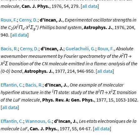
molecule
,
Can. J. Phys.
, 1976, 54, 279. [
all data
]
Roux, F.
;
Cerny, D.
;
d'Incan, J.
,
Experimental oscillator strengths in
1
1
+
the C
(A
Π
-X
Σ
) Phillips band system
,
Astrophys. J.
, 1976, 204,
2
u
g
940. [
all data
]
Bacis, R.
;
Cerny, D.
;
d'Incan, J.
;
Guelachvili, G.
;
Roux, F.
,
Absolute
2
wavenumber measurement by Fourier spectrometry of the A
Π →
2
X
Σ transition of the CN molecule emitted in a flame: analysis of the
(0-0) band
,
Astrophys. J.
, 1977, 214, 946-950. [
all data
]
Effantin, C.
;
Bacis, R.
;
d'Incan, J.
,
One example of molecular
1
1
1
hyperfine structure in the
Π state: study of the B
Π → X
Σ transition
of the LuF molecule
,
Phys. Rev. A: Gen. Phys.
, 1977, 15, 1053-1062.
[
all data
]
Effantin, C.
;
Wannous, G.
;
d'Incan, J.
,
Les etats electroniques de la
molecule LuF
,
Can. J. Phys.
, 1977, 55, 64-67. [
all data
]