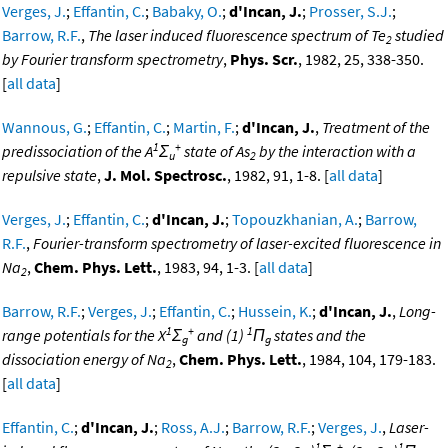
Verges, J.
;
Effantin, C.
;
Babaky, O.
;
d'Incan, J.
;
Prosser, S.J.
;
Barrow, R.F.
,
The laser induced fluorescence spectrum of Te
studied
2
by Fourier transform spectrometry
,
Phys. Scr.
, 1982, 25, 338-350.
[
all data
]
Wannous, G.
;
Effantin, C.
;
Martin, F.
;
d'Incan, J.
,
Treatment of the
1
+
predissociation of the A
Σ
state of As
by the interaction with a
u
2
repulsive state
,
J. Mol. Spectrosc.
, 1982, 91, 1-8. [
all data
]
Verges, J.
;
Effantin, C.
;
d'Incan, J.
;
Topouzkhanian, A.
;
Barrow,
R.F.
,
Fourier-transform spectrometry of laser-excited fluorescence in
Na
,
Chem. Phys. Lett.
, 1983, 94, 1-3. [
all data
]
2
Barrow, R.F.
;
Verges, J.
;
Effantin, C.
;
Hussein, K.
;
d'Incan, J.
,
Long-
1
+
1
range potentials for the X
Σ
and (1)
Π
states and the
g
g
dissociation energy of Na
,
Chem. Phys. Lett.
, 1984, 104, 179-183.
2
[
all data
]
Effantin, C.
;
d'Incan, J.
;
Ross, A.J.
;
Barrow, R.F.
;
Verges, J.
,
Laser-
1
+
1