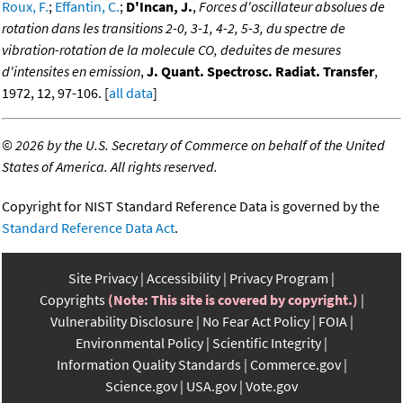
Roux, F.
;
Effantin, C.
;
D'Incan, J.
,
Forces d'oscillateur absolues de
rotation dans les transitions 2-0, 3-1, 4-2, 5-3, du spectre de
vibration-rotation de la molecule CO, deduites de mesures
d'intensites en emission
,
J. Quant. Spectrosc. Radiat. Transfer
,
1972, 12, 97-106. [
all data
]
©
2026 by the U.S. Secretary of Commerce on behalf of the United
States of America. All rights reserved.
Copyright for NIST Standard Reference Data is governed by the
Standard Reference Data Act
.
Site Privacy
Accessibility
Privacy Program
Copyrights
(Note: This site is covered by copyright.)
Vulnerability Disclosure
No Fear Act Policy
FOIA
Environmental Policy
Scientific Integrity
Information Quality Standards
Commerce.gov
Science.gov
USA.gov
Vote.gov