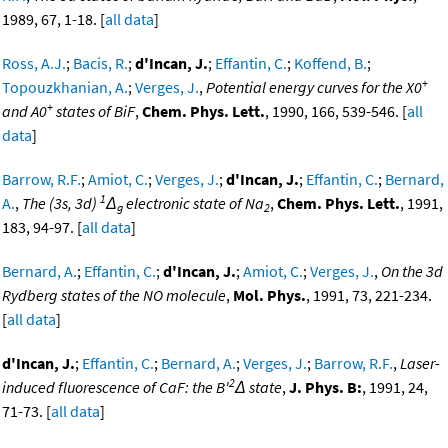
1989, 67, 1-18. [
all data
]
Ross, A.J.
;
Bacis, R.
;
d'Incan, J.
;
Effantin, C.
;
Koffend, B.
;
+
Topouzkhanian, A.
;
Verges, J.
,
Potential energy curves for the X0
+
and A0
states of BiF
,
Chem. Phys. Lett.
, 1990, 166, 539-546. [
all
data
]
Barrow, R.F.
;
Amiot, C.
;
Verges, J.
;
d'Incan, J.
;
Effantin, C.
;
Bernard,
1
A.
,
The (3s, 3d)
Δ
electronic state of Na
,
Chem. Phys. Lett.
, 1991,
g
2
183, 94-97. [
all data
]
Bernard, A.
;
Effantin, C.
;
d'Incan, J.
;
Amiot, C.
;
Verges, J.
,
On the 3d
Rydberg states of the NO molecule
,
Mol. Phys.
, 1991, 73, 221-234.
[
all data
]
d'Incan, J.
;
Effantin, C.
;
Bernard, A.
;
Verges, J.
;
Barrow, R.F.
,
Laser-
2
induced fluorescence of CaF: the B'
Δ state
,
J. Phys. B:
, 1991, 24,
71-73. [
all data
]