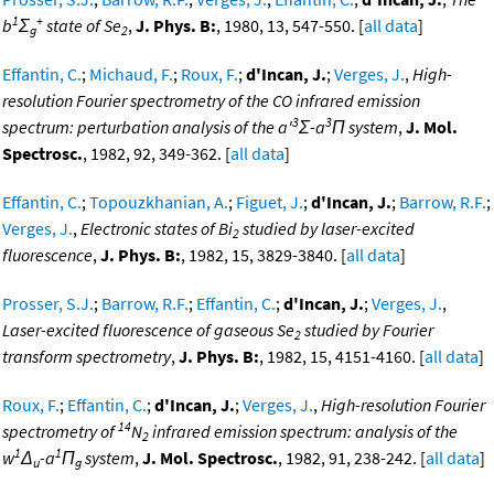
1
+
b
Σ
state of Se
,
J. Phys. B:
, 1980, 13, 547-550. [
all data
]
g
2
Effantin, C.
;
Michaud, F.
;
Roux, F.
;
d'Incan, J.
;
Verges, J.
,
High-
resolution Fourier spectrometry of the CO infrared emission
3
3
spectrum: perturbation analysis of the a'
Σ-a
Π system
,
J. Mol.
Spectrosc.
, 1982, 92, 349-362. [
all data
]
Effantin, C.
;
Topouzkhanian, A.
;
Figuet, J.
;
d'Incan, J.
;
Barrow, R.F.
;
Verges, J.
,
Electronic states of Bi
studied by laser-excited
2
fluorescence
,
J. Phys. B:
, 1982, 15, 3829-3840. [
all data
]
Prosser, S.J.
;
Barrow, R.F.
;
Effantin, C.
;
d'Incan, J.
;
Verges, J.
,
Laser-excited fluorescence of gaseous Se
studied by Fourier
2
transform spectrometry
,
J. Phys. B:
, 1982, 15, 4151-4160. [
all data
]
Roux, F.
;
Effantin, C.
;
d'Incan, J.
;
Verges, J.
,
High-resolution Fourier
14
spectrometry of
N
infrared emission spectrum: analysis of the
2
1
1
w
Δ
-a
Π
system
,
J. Mol. Spectrosc.
, 1982, 91, 238-242. [
all data
]
u
g