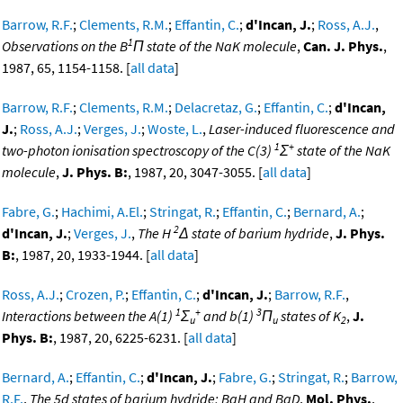
Barrow, R.F.
;
Clements, R.M.
;
Effantin, C.
;
d'Incan, J.
;
Ross, A.J.
,
1
Observations on the B
Π state of the NaK molecule
,
Can. J. Phys.
,
1987, 65, 1154-1158. [
all data
]
Barrow, R.F.
;
Clements, R.M.
;
Delacretaz, G.
;
Effantin, C.
;
d'Incan,
J.
;
Ross, A.J.
;
Verges, J.
;
Woste, L.
,
Laser-induced fluorescence and
1
+
two-photon ionisation spectroscopy of the C(3)
Σ
state of the NaK
molecule
,
J. Phys. B:
, 1987, 20, 3047-3055. [
all data
]
Fabre, G.
;
Hachimi, A.El.
;
Stringat, R.
;
Effantin, C.
;
Bernard, A.
;
2
d'Incan, J.
;
Verges, J.
,
The H
Δ state of barium hydride
,
J. Phys.
B:
, 1987, 20, 1933-1944. [
all data
]
Ross, A.J.
;
Crozen, P.
;
Effantin, C.
;
d'Incan, J.
;
Barrow, R.F.
,
1
+
3
Interactions between the A(1)
Σ
and b(1)
Π
states of K
,
J.
u
u
2
Phys. B:
, 1987, 20, 6225-6231. [
all data
]
Bernard, A.
;
Effantin, C.
;
d'Incan, J.
;
Fabre, G.
;
Stringat, R.
;
Barrow,
R.F.
,
The 5d states of barium hydride; BaH and BaD
,
Mol. Phys.
,