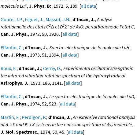
molecule LuF
,
J. Phys. B:
, 1972, 5, 189. [
all data
]
Goure, J.P.
;
Figuet, J.
;
Massot, J.N.
;
d'Incan, J.
,
Analyse
2
2
-
rotationnelle des etats C
Δ et D
Σ
de AsO: perturbations de l'etat C
,
Can. J. Phys.
, 1972, 50, 1926. [
all data
]
Effantin, C.
;
d'Incan, J.
,
Spectre electronique de la molecule LuH
,
Can. J. Phys.
, 1973, 51, 1394. [
all data
]
Roux, F.
;
d'Incan, J.
;
Cerny, D.
,
Experimental oscillator strengths in
the infrared vibration-rotation spectrum of the hydroxyl radical
,
Astrophys. J.
, 1973, 186, 1141. [
all data
]
Effantin, C.
;
d'Incan, J.
,
Le spectre electronique de la molecule LuD
,
Can. J. Phys.
, 1974, 52, 523. [
all data
]
Martin, F.
;
Perdigon, P.
;
d'Incan, J.
,
An extensive rotational analysis
of A → X and B → X systems in the emission spectrum of As
molecule
,
2
J. Mol. Spectrosc.
, 1974, 50, 45. [
all data
]