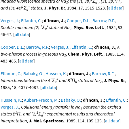
induced fluorescence spectra of Na
: the (3s, 3p)
Σ
, (3s, 3p)
Π
2
g
g
1
+
and (3s, 4s)
Σ
states
,
J. Phys. B:
, 1984, 17, 1515-1523. [
all data
]
g
Verges, J.
;
Effantin, C.
;
d'Incan, J.
;
Cooper, D.L.
;
Barrow, R.F.
,
1
+
Double-minimum (2)
Σ
state of Na
,
Phys. Rev. Lett.
, 1984, 53,
u
2
46-47. [
all data
]
Cooper, D.L.
;
Barrow, R.F.
;
Verges, J.
;
Effantin, C.
;
d'Incan, J.
,
A
two-photon process in gaseous Na
,
Chem. Phys. Lett.
, 1985, 114,
2
483-485. [
all data
]
Effantin, C.
;
Babaky, O.
;
Hussein, K.
;
d'Incan, J.
;
Barrow, R.F.
,
1
+
3
Interactions between the A
Σ
and B
Π
states of Na
,
J. Phys. B:
,
u
u
2
1985, 18, 4077-4087. [
all data
]
Hussein, K.
;
Aubert-Frecon, M.
;
Babaky, O.
;
d'Incan, J.
;
Effantin, C.
;
Verges, J.
,
Collisional energy transfer in Na
between the excited
2
1
1
+
states B
Π
and (2)
Σ
: experimental results and theoretical
u
g
interpretation
,
J. Mol. Spectrosc.
, 1985, 114, 105-125. [
all data
]