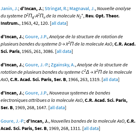
Janin, J.
;
d'Incan, J.
;
Stringat, R.
;
Magnaval, J.
,
Nouvelle analyse
2
2
+
du systeme D
Π
-A
Π
de la molecule N
,
Rev. Opt. Theor.
g
u
2
Instrum.
, 1963, 42, 120. [
all data
]
d'Incan, J.
;
Goure, J.P.
,
Analyse de la structure de rotation de
2
plusieurs bandes du systeme D → X
Π de la molecule AsO
,
C.R. Acad.
Sci. Paris
, 1965, 261, 3086. [
all data
]
d'Incan, J.
;
Goure, J.-P.
;
Zgainsky, A.
,
Analyse de la structure de
2
2
rotation de plusieurs bandes du systeme C
Δ → X
Π de la molecule
AsO
,
C.R. Acad. Sci. Paris, Ser. B
, 1966, 263, 1319. [
all data
]
d'Incan, J.
;
Goure, J.P.
,
Nouveaux systemes de bandes
electroniques attribues a la molecule AsO
,
C.R. Acad. Sci. Paris,
Ser. B
, 1969, 268, 1647. [
all data
]
Goure, J.-P.
;
d'Incan, J.
,
Nouvelles bandes de la molecule AsO
,
C.R.
Acad. Sci. Paris, Ser. B
, 1969, 268, 1311. [
all data
]