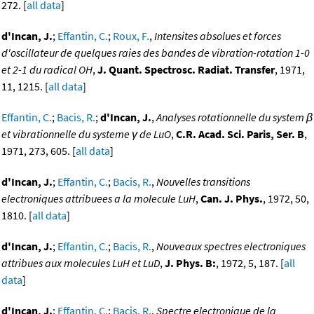
272. [
all data
]
d'Incan, J.
;
Effantin, C.
;
Roux, F.
,
Intensites absolues et forces
d'oscillateur de quelques raies des bandes de vibration-rotation 1-0
et 2-1 du radical OH
,
J. Quant. Spectrosc. Radiat. Transfer
, 1971,
11, 1215. [
all data
]
Effantin, C.
;
Bacis, R.
;
d'Incan, J.
,
Analyses rotationnelle du system β
et vibrationnelle du systeme γ de LuO
,
C.R. Acad. Sci. Paris, Ser. B
,
1971, 273, 605. [
all data
]
d'Incan, J.
;
Effantin, C.
;
Bacis, R.
,
Nouvelles transitions
electroniques attribuees a la molecule LuH
,
Can. J. Phys.
, 1972, 50,
1810. [
all data
]
d'Incan, J.
;
Effantin, C.
;
Bacis, R.
,
Nouveaux spectres electroniques
attribues aux molecules LuH et LuD
,
J. Phys. B:
, 1972, 5, 187. [
all
data
]
d'Incan, J.
;
Effantin, C.
;
Bacis, R.
,
Spectre electronique de la